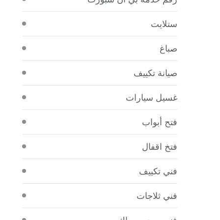
ستلايت
صباغ
صيانة تكييف
غسيل سيارات
فتح أبواب
فتخ اقفال
فني تكييف
فني ثلاجات
فني صحي سباك