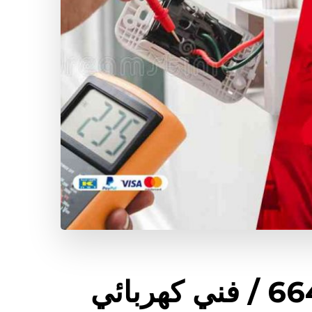
كهربائي بيوت ؤ/ 66409555 / فني كهربائي