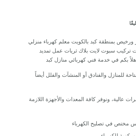
على
قًا
كهربائي
بيوت
 ورخيص بمنطقة كبد بالكويت معلم كهرباء منزلي
ؤ/
ت تركيب سبوت لايت بلاك ثريات عمل تمديد
66409555
لاً بكم في خدمة فني كهربائي منازل كبد
/
فني
حة للمنازل والفنادق أو المنشآت والفلل أيضاً
كهربائي
منازل
ممتاز
 عالية، ونوفر كافة المعدات والأجهزة اللازمة
دس مختص في تصليح الكهرباء
ركزية للكهرباء