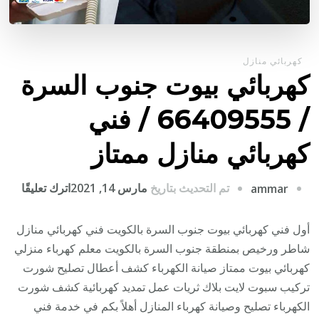
كهربائي منازل
كهربائي بيوت جنوب السرة
/ 66409555 / فني
كهربائي منازل ممتاز
على
تم التحديث بتاريخ
مارس 14, 2021
اترك تعليقًا
ammar
كهربا
بيوت
أول فني كهربائي بيوت جنوب السرة بالكويت فني كهربائي منازل
جنوب
شاطر ورخيص بمنطقة جنوب السرة بالكويت معلم كهرباء منزلي
السر
كهربائي بيوت ممتاز صيانة الكهرباء كشف أعطال تصليح شورت
/
تركيب سبوت لايت بلاك ثريات عمل تمديد كهربائية كشف شورت
9555
الكهرباء تصليح وصيانة كهرباء المنازل أهلاً بكم في خدمة فني