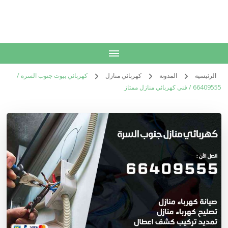
الكويت
خدمات منزلية بالكويت شراء بيع فك نقل تركيب صيانة تصليح اثاث عفش
الرئيسية
المدونة
كهربائي منازل
كهربائي بيوت جنوب السرة /
66409555 / فني كهربائي منازل ممتاز