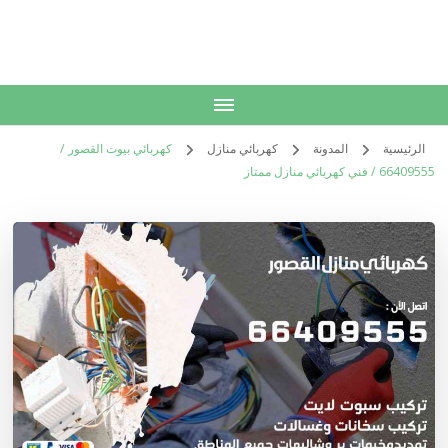
الكويت
خدمات منزلية بالكويت شراء بيع فك نقل تركيب صيانة تصليح اثاث عفش
الرئيسية
المدونة
كهربائي منازل
كهربائي بيوت القصور /
66409555 / فني كهربائي منازل ممتاز