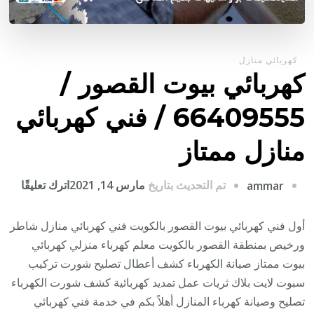
كهربائي منازل
كهربائي بيوت القصور /
66409555 / فني كهربائي
منازل ممتاز
على
تم التحديث بتاريخ
مارس 14, 2021
اترك تعليقًا
ammar
كهربا
بيوت
أول فني كهربائي بيوت القصور بالكويت فني كهربائي منازل شاطر
القص
ورخيص بمنطقة القصور بالكويت معلم كهرباء منزلي كهربائي
/
بيوت ممتاز صيانة الكهرباء كشف أعطال تصليح شورت تركيب
9555
سبوت لايت بلاك ثريات عمل تمديد كهربائية كشف شورت الكهرباء
/
تصليح وصيانة كهرباء المنازل أهلاً بكم في خدمة فني كهربائي