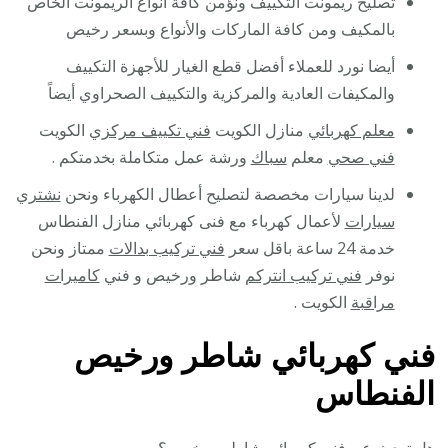
تصليح ريمونت التكييف ونؤمن كافة أنواع الريمونت الخاص
بالمكيف ومن كافة الماركات والأنواع وبسعر رخيص
أيضا نورد للعملاء أفضل قطع الغيار للأجهزة التكييف
والمكيفات العادية والمركزية والتكييف الصحراوي أيضاً
معلم كهربائي
منازل الكويت
فني تكييف مركزي
الكويت
فني صحي
معلم
سباك
ورشة عمل متكاملة بخدمتكم .
لدينا سيارات مخصصة لتصليح أعطال الكهرباء ونحن
نشتري
سيارات
لأعمال كهرباء مع فنى كهربائي منازل الفنطاس
خدمة 24 ساعة باقل سعر
فني تركيب بدالات
ممتاز ونحن
نوفر
فني تركيب انتركم
شاطر ورخيص و فني
كاميرات
مراقبة
الكويت .
فني كهربائي شاطر ورخيص
الفنطاس
هل تبحث عن فني كهربائي شاطر ورخيص؟