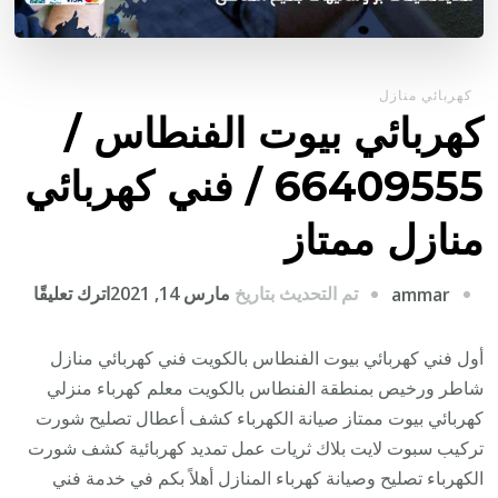
كهربائي منازل
كهربائي بيوت الفنطاس /
66409555 / فني كهربائي
منازل ممتاز
على
تم التحديث بتاريخ
مارس 14, 2021
اترك تعليقًا
ammar
كهربا
بيوت
أول فني كهربائي بيوت الفنطاس بالكويت فني كهربائي منازل
الفن
شاطر ورخيص بمنطقة الفنطاس بالكويت معلم كهرباء منزلي
/
كهربائي بيوت ممتاز صيانة الكهرباء كشف أعطال تصليح شورت
9555
تركيب سبوت لايت بلاك ثريات عمل تمديد كهربائية كشف شورت
/
الكهرباء تصليح وصيانة كهرباء المنازل أهلاً بكم في خدمة فني