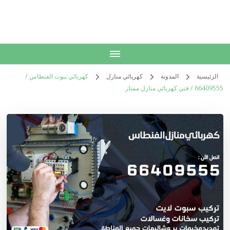
الكويت
خدمات منزلية بالكويت شراء بيع فك نقل تركيب صيانة تصليح اثاث عفش
الرئيسية
المدونة
كهربائي منازل
كهربائي بيوت الفنطاس /
66409555 / فني كهربائي منازل ممتاز