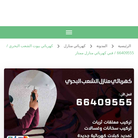
الكويت
خدمات منزلية بالكويت شراء بيع فك نقل تركيب صيانة تصليح اثاث عفش
الرئيسية
المدونة
كهربائي منازل
كهربائي بيوت الشعب البحري /
66409555 / فني كهربائي منازل ممتاز