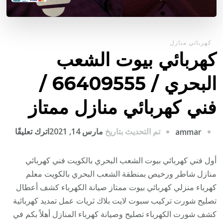
كهربائي منازل
كهربائي بيوت الشعب
البحري / 66409555 /
فني كهربائي منازل ممتاز
على
تم التحديث بتاريخ
مارس 14, 2021
اترك تعليقًا
ammar
كهربا
بيوت
أول فني كهربائي بيوت الشعب البحري بالكويت فني كهربائي
الشع
منازل شاطر ورخيص بمنطقة الشعب البحري بالكويت معلم
البح
كهرباء منزلي كهربائي بيوت ممتاز صيانة الكهرباء كشف أعطال
/
تصليح شورت تركيب سبوت لايت بلاك ثريات عمل تمديد كهربائية
9555
كشف شورت الكهرباء تصليح وصيانة كهرباء المنازل أهلاً بكم في