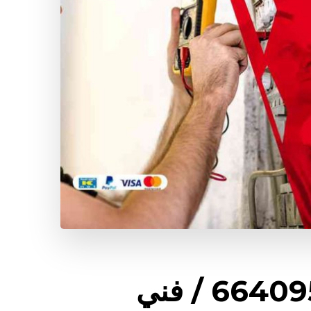
كهربائي بيوت الزور / 66409555 / فني