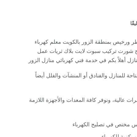
على
قًا
كهربائي
بيوت
طر ورخيص بمنطقة الزور بالكويت معلم كهرباء
الزور
يح شورت تركيب سبوت لايت بلاك ثريات عمل
/
ازل أهلاً بكم في خدمة فني كهربائي منازل الزور
66409555
/
حة للمنازل والفنادق أو المنشآت والفلل أيضاً
فني
كهربائي
منازل
 عالية، ونوفر كافة المعدات والأجهزة اللازمة
ممتاز
دس مختص في تصليح الكهرباء
ركزية للكهرباء