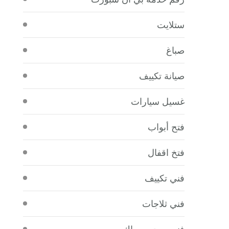
ستلايت
صباغ
صيانة تكييف
غسيل سيارات
فتح أبواب
فتخ اقفال
فني تكييف
فني ثلاجات
فني صحي سباك