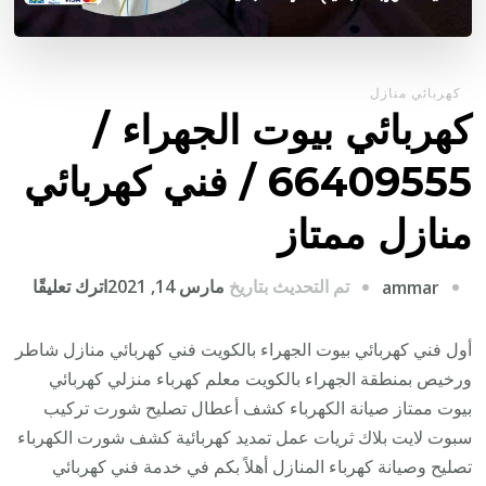
كهربائي منازل
كهربائي بيوت الجهراء /
66409555 / فني كهربائي
منازل ممتاز
على
تم التحديث بتاريخ
مارس 14, 2021
اترك تعليقًا
ammar
كهربا
بيوت
أول فني كهربائي بيوت الجهراء بالكويت فني كهربائي منازل شاطر
الجهر
ورخيص بمنطقة الجهراء بالكويت معلم كهرباء منزلي كهربائي
/
بيوت ممتاز صيانة الكهرباء كشف أعطال تصليح شورت تركيب
9555
سبوت لايت بلاك ثريات عمل تمديد كهربائية كشف شورت الكهرباء
/
تصليح وصيانة كهرباء المنازل أهلاً بكم في خدمة فني كهربائي