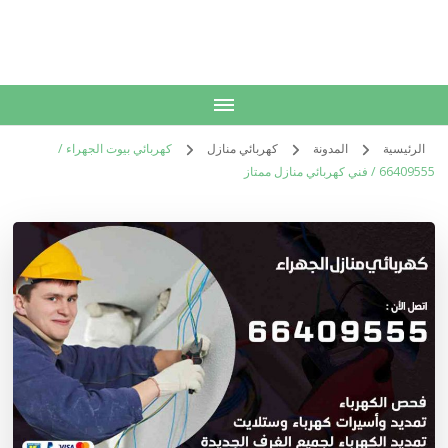
الكويت
خدمات منزلية بالكويت شراء بيع فك نقل تركيب صيانة تصليح اثاث عفش
الرئيسية
المدونة
كهربائي منازل
كهربائي بيوت الجهراء /
66409555 / فني كهربائي منازل ممتاز