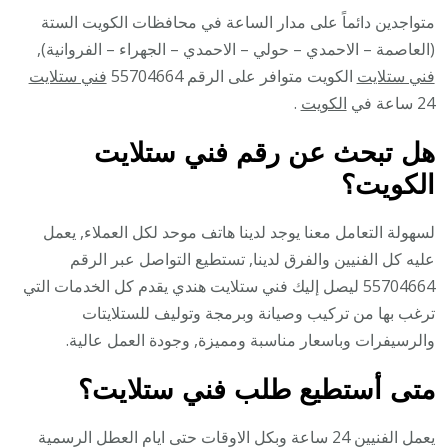
متواجدين دائماً على مدار الساعة في محافظات الكويت الستة
(العاصمة – الاحمدي – حولي – الاحمدي – الجهراء – الفروانية),
فني ستلايت
الكويت متوافر على الرقم 55704664
فني ستلايت
24 ساعة في
الكويت
.
هل تبحث عن رقم فني ستلايت
الكويت؟
لسهولة التعامل معنا يوجد لدينا هاتف موحد لكل العملاء, يعمل
عليه كل الفنيين والفرق لدينا, تستطيع التواصل عبر الرقم
55704664 ليصل إليك فني ستلايت هندي يقدم كل الخدمات التي
ترغب بها من تركيب وصيانة وبرمجة وتوليف للستلايتات
والرسيفرات وباسعار مناسبة ومميزة, وجودة العمل عالية.
متى أستطيع طلب فني ستلايت؟
يعمل الفنيين 24 ساعة وبكل الاوقات حتى ايام العطل الرسمية