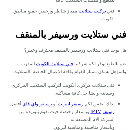
للقطع و مقتنيات الستلايت كافة.
فني
تركيب ستلايت
ممتاز شاطر ورخيص جميع مناطق
الكويت .
فني ستلايت ورسيفر بالمنقف
هل يوجد فني ستلايت ورسيفر بالمنقف محترف وخبير؟
نعم بالطبع توفر لكم شركتنا
فني ستلايت الكويت
المدرب
والمؤهل بشكل ممتاز للقيام بكافة الاعمال الخاصة بالستلايت.
فني ستلايت مركزي الكويت لتركيب الستلايت المركزي
وصيانته وأيضا حل كافة مشاكله.
لذلك نضمن لكم
رسيفر انترنت
أو
رسيفر واي فاي
أفضل
رسيفر IPTV
وبأسعار رخيصة حيث نقوم بتوريده من
الشركة الام المصنعة له
وبأسعار منافسة ومناسبة للزبون.