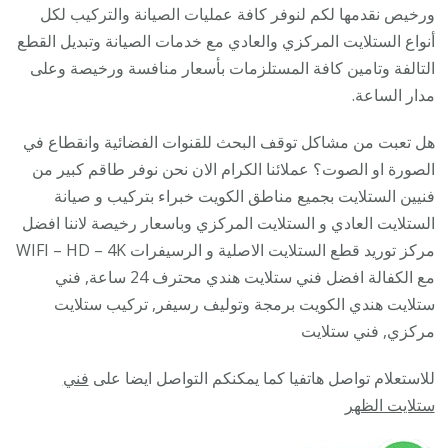
06005
ورخيص نقدمها لكم لنوفر كافة عمليات الصيانة والتركيب لكل
/
أنواع الستلايت المركزي والعادي مع خدمات الصيانة وتبديل القطع
تركيب
التالفة وتامين كافة المستلزمات بأسعار منافسة ورخيصة وعلى
صيانة
مدار الساعة.
برمجة
هل تعبت من مشاكل توقف البحث للقنوات الفضائية وانقطاع في
ستلايت
الصورة او الصوت؟ عملائنا الكرام الان نحن نوفر طاقم كبير من
رسيفر
فنيين الستلايت بجميع مناطق الكويت خبراء بتركيب و صيانة
24
الستلايت العادي و الستلايت المركزي وباسعار رخيصة لاننا افضل
ساعة
مركز توريد قطع الستلايت الاصلية و الرسيفرات WIFI – HD – 4K
مع الكفالة افضل فني ستلايت هندي محترف 24 ساعة, فني
ستلايت هندي الكويت برمجة وتوليف رسيفر, تركيب ستلايت
مركزي, فني ستلايت
للاستعلام تواصل هاتفيا كما يمكنكم التواصل ايضا على
فني
ستلايت الظهر