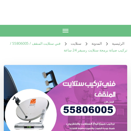
الكويت
خدمات منزلية بالكويت شراء بيع فك نقل تركيب صيانة تصليح اثاث عفش
الرئيسية
المدونة
ستلايت
فني ستلايت المنقف / 55806005 /
تركيب صيانة برمجة ستلايت رسيفر 24 ساعة