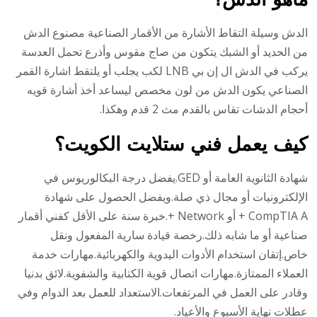
الدش وسيلة التقاط الأشارة من الأقمار الصناعية مصنوع الدش
من الحديد أو الشبك يتكون من صاج مقوس وأذرع تحمل العدسة
يركب في الدش ال إن بي LNB لكب يجلب أو يلتقط اشارة القمر
الصناعي يكون الدش من لون مخصص ليساعد أخذ أشارة قويه
أحجام الدشات تقاس بالقدم مث 2 قدم وهكذا.
كيف يعمل فني ستلايت الكويت؟
شهادة الثانوية العامة أو GED.يفضل درجة البكالوريوس في
الإلكترونيات أو مجال ذي صلة.ويفضل الحصول على شهادة
CompTIA A + أو Network +.خبرة سنة على الأقل كفني أقمار
صناعية أو ما شابه ذلك.رخصة قيادة سارية المفعول ونقل
خاص.إتقان استخدام الأدوات اليدوية والكهربائية.مهارات خدمة
العملاء الممتازة.مهارات اتصال قوية الكتابية والشفوية.لائق بدنيا
وقادر على العمل في المرتفعات.الاستعداد للعمل بعد الدوام وفي
عطلات نهاية الأسبوع والأعياد.