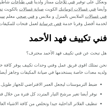
ونعكل على توفير
فني ثلاجات
ممتاز ولدينا
فني طباخات
شاطر 
وأيضا
فني غسالات اتوماتيك
الكويت
صيانة غسالات
بالكويت
تص
فني غسالات
الملابس بالمنزل و ملابس و
فني صحي
معلم
سبا
لخدمة أفضل وفرنا خدمة
قص خرسانة
لعمل فتحات للمكيفات 
فني تكييف فهد الأحمد
هل تبحث عن فني تكييف فهد الأحمد محترف؟
نحن نمتلك اقوى فريق عمل وفني وحدات تكييف يوفر كافة خدم
ولديه معدات خاصة يستخدمها في صيانة المكيفات وجاهز أيضا ل
ضبط الترموستات ليجعل العمر الافتراضي للجهاز طويل.
نوفر أيضا تغير مرشح التيار المتردد كل فترة من خلال ف
تنظيف الفلاتر الداخلية جيدا وتخلص من كافة الاشياء العال