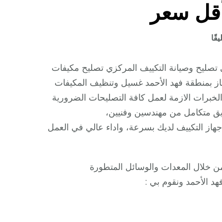
أقل سعر
على
قًا
شركة
تكييف
تصليح وصيانة التكييف المركزي تصليح مكيفات
فهد
ز بمنطقة فهد الأحمد غسيل وتنظيف المكيفات
الأحمد
الخبرات الازمة لعمل كافة التصليحات الضرورية
/
يق متكامل من مهندسين وفنيين،
98548488
 جهاز التكييف لديك بسرعة، واداء عالي في العمل
/
فك
نقل
ن خلال المعدات والوسائل المتطورة
تركيب
د الأحمد ونقوم بي :
صيانة
تصليح
بأقل