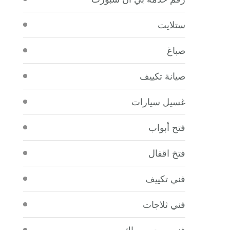
ستلايت
صباغ
صيانة تكييف
غسيل سيارات
فتح أبواب
فتخ اقفال
فني تكييف
فني ثلاجات
فني صحي سباك