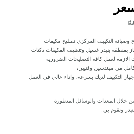
سعر
على
قًا
شركة
تكييف
وصيانة التكييف المركزي تصليح مكيفات
بنيدر
ز بمنطقة بنيدر غسيل وتنظيف المكيفات دكتات
/
ت الازمة لعمل كافة التصليحات الضرورية
98548488
امل من مهندسين وفنيين،
/
 جهاز التكييف لديك بسرعة، واداء عالي في العمل
فك
نقل
تركيب
ن خلال المعدات والوسائل المتطورة
صيانة
يدر ونقوم بي :
تصليح
بأقل
سعر