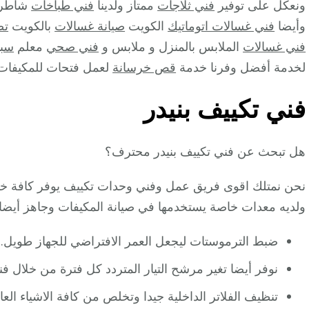
ونعكل على توفير
فني ثلاجات
ممتاز ولدينا
فني طباخات
شاطر 
وأيضا
فني غسالات اتوماتيك
الكويت
صيانة غسالات
بالكويت
تص
فني غسالات
الملابس بالمنزل و ملابس و
فني صحي
معلم
سبا
لخدمة أفضل وفرنا خدمة
قص خرسانة
لعمل فتحات للمكيفات 
فني تكييف بنيدر
هل تبحث عن فني تكييف بنيدر محترف؟
نحن نمتلك اقوى فريق عمل وفني وحدات تكييف يوفر كافة خدم
ولديه معدات خاصة يستخدمها في صيانة المكيفات وجاهز أيضا ل
ضبط الترموستات ليجعل العمر الافتراضي للجهاز طويل.
نوفر أيضا تغير مرشح التيار المتردد كل فترة من خلال ف
تنظيف الفلاتر الداخلية جيدا وتخلص من كافة الاشياء العال