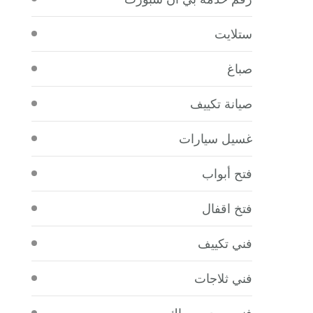
ستلايت
صباغ
صيانة تكييف
غسيل سيارات
فتح أبواب
فتخ اقفال
فني تكييف
فني ثلاجات
فني صحي سباك