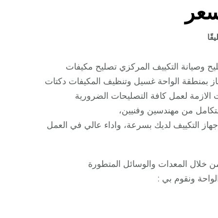
سعر
على
قًا
شركة
تكييف
ح وصيانة التكييف المركزي تصليح مكيفات
الواحة
ز بمنطقة الواحة غسيل وتنظيف المكيفات دكتات
/
ت الازمة لعمل كافة التصليحات الضرورية
98548488
تكامل من مهندسين وفنيين،
/
 جهاز التكييف لديك بسرعة، واداء عالي في العمل
فك
نقل
تركيب
ن خلال المعدات والوسائل المتطورة
صيانة
واحة ونقوم بي :
تصليح
بأقل
سعر