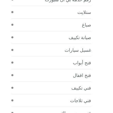
ستلايت
صباغ
صيانة تكييف
غسيل سيارات
فتح أبواب
فتخ اقفال
فني تكييف
فني ثلاجات
فني صحي سباك