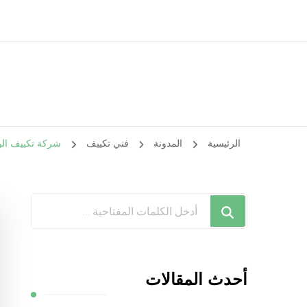
الرئيسية
المدونة
فني تكييف
شركة تكييف الواحة / 98548488 / فك نقل تركيب ص
هل
تبحث
عن
شيء
أحدث المقالات
ما؟