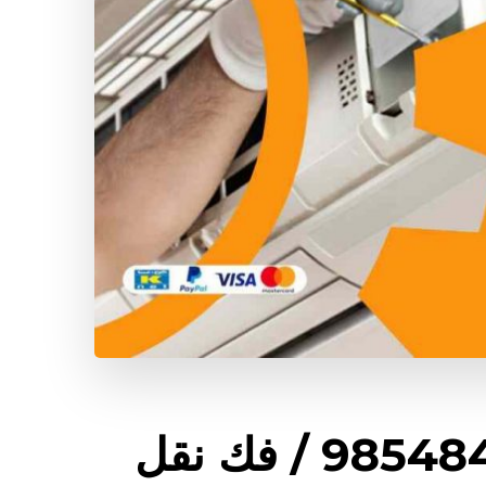
شركة تكييف الواحة / 98548488 / فك نقل