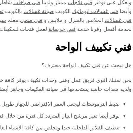
ونعكل على توفير
فني ثلاجات
ممتاز ولدينا
فني طباخات
شاطر 
وأيضا
فني غسالات اتوماتيك
الكويت
صيانة غسالات
بالكويت
تص
فني غسالات
الملابس بالمنزل و ملابس و
فني صحي
معلم
سبا
لخدمة أفضل وفرنا خدمة
قص خرسانة
لعمل فتحات للمكيفات 
فني تكييف الواحة
هل تبحث عن فني تكييف الواحة محترف؟
نحن نمتلك اقوى فريق عمل وفني وحدات تكييف يوفر كافة خدم
ولديه معدات خاصة يستخدمها في صيانة المكيفات وجاهز أيضا ل
ضبط الترموستات ليجعل العمر الافتراضي للجهاز طويل.
نوفر أيضا تغير مرشح التيار المتردد كل فترة من خلال ف
تنظيف الفلاتر الداخلية جيدا وتخلص من كافة الاشياء العال