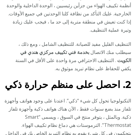
أنظمة تكييف الهواء من جزأين رئيسيين ، الوحدة الداخلية والوحدة
الخارجية. عليك التأكد من نظافة كلتا الوحدتين في جميع الأوقات.
إذا كنت تعيش في منطقة متربة إلى حد ما ، فيجب عليك زيادة
وتيرة عملية التنظيف.
التنظيف القليل مفيد للصيانة. للتنظيف الشامل ، ومع ذلك ،
سيطلب منك الاتصال
بخدمة فني تكييف مركزي هندي في
الكويت
. التنظيف الاحترافي مرة واحدة على الأقل في السنة
يكفي للحفاظ على نظام تبريد موثوق به.
2. احصل على منظم حرارة ذكي
التكنولوجيا تحول كل شيء “ذكي”. اعتدنا على وجود هواتف وأجهزة
تلفاز منذ بضع سنوات فقط ، الآن هناك هواتف ذكية وأجهزة تلفاز
ذكية. وبالمثل ، يتوفر منتج في السوق ، ويسمى “Smart
Thermostat”. الترموستات هي دماغ نظام تكييف الهواء.
يتحكمون في كل شيء يقوم به نظام التبريد الخاص بك في الداخل.