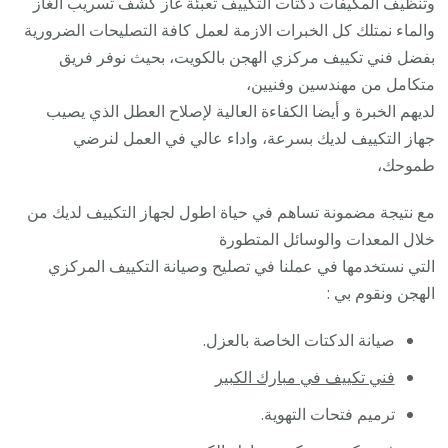
وتنظيف المكيفات دكتات التكييف تعبئة غاز كشف تسريب الغاز
/
والماء نمتلك كل الخبرات الازمة لعمل كافة التصليحات الضرورية
فك
بفضل فني تكييف مركزي الهجن بالكويت، بحيث نوفر فريق
نقل
متكامل من مهندسين وفنيين،
تركي
لديهم الخبرة و أيضا الكفاءة العالية لإصلاح العطل الذي يصيب
صيان
جهاز التكييف لديك بسرعة، واداء عالي في العمل لنرضي
تصلي
طموحك،
بأقل
مع نتيجة مضمونة تساهم في حياة اطول لجهاز التكييف لديك من
سعر
خلال المعدات والوسائل المتطورة
التي نستخدمها في عملنا في تصليح وصيانة التكييف المركزي
الهجن ونقوم بي :
صيانة الدكتات الخاصة بالعزل.
فني تكييف في مبارك الكبير
ترميم فتحات التهوية.