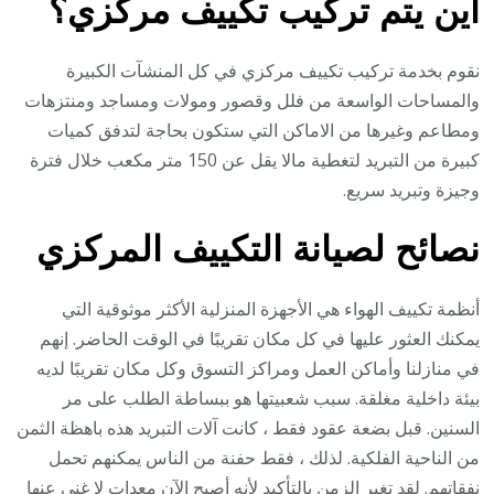
اين يتم تركيب تكييف مركزي؟
نقوم بخدمة تركيب تكييف مركزي في كل المنشآت الكبيرة
والمساحات الواسعة من فلل وقصور ومولات ومساجد ومنتزهات
ومطاعم وغيرها من الاماكن التي ستكون بحاجة لتدفق كميات
كبيرة من التبريد لتغطية مالا يقل عن 150 متر مكعب خلال فترة
وجيزة وتبريد سريع.
نصائح لصيانة التكييف المركزي
أنظمة تكييف الهواء هي الأجهزة المنزلية الأكثر موثوقية التي
يمكنك العثور عليها في كل مكان تقريبًا في الوقت الحاضر. إنهم
في منازلنا وأماكن العمل ومراكز التسوق وكل مكان تقريبًا لديه
بيئة داخلية مغلقة. سبب شعبيتها هو ببساطة الطلب على مر
السنين. قبل بضعة عقود فقط ، كانت آلات التبريد هذه باهظة الثمن
من الناحية الفلكية. لذلك ، فقط حفنة من الناس يمكنهم تحمل
نفقاتهم. لقد تغير الزمن بالتأكيد لأنه أصبح الآن معدات لا غنى عنها