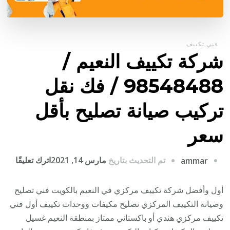
فني تكييف
شركة تكييف النعيم /
98548488 / فك نقل
تركيب صيانة تصليح بأقل
سعر
على
تم التحديث بتاريخ
مارس 14, 2021
اترك تعليقًا
ammar
شركة
تكيي
أول وأفضل شركة تكييف مركزي في النعيم بالكويت فني تصليح
النعي
وصيانة التكييف المركزي تصليح مكيفات ووحدات تكييف أول فني
/
تكييف مركزي هندي أو باكستاني ممتاز بمنطقة النعيم غسيل
8488