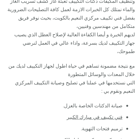
وتنظيف المكيفات دكتات التكييف تعبئة غاز كشف تسريب الغاز
/
والماء نمتلك كل الخبرات الازمة لعمل كافة التصليحات الضرورية
فك
بفضل فني تكييف مركزي النعيم بالكويت، بحيث نوفر فريق
نقل
متكامل من مهندسين وفنيين،
تركي
لديهم الخبرة و أيضا الكفاءة العالية لإصلاح العطل الذي يصيب
صيان
جهاز التكييف لديك بسرعة، واداء عالي في العمل لنرضي
تصلي
طموحك،
بأقل
مع نتيجة مضمونة تساهم في حياة اطول لجهاز التكييف لديك من
سعر
خلال المعدات والوسائل المتطورة
التي نستخدمها في عملنا في تصليح وصيانة التكييف المركزي
النعيم ونقوم بي :
صيانة الدكتات الخاصة بالعزل.
فني تكييف في مبارك الكبير
ترميم فتحات التهوية.