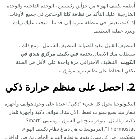
أنظمة تكييف الهواء من جزأين رئيسيين ، الوحدة الداخلية والوحدة
الخارجية. عليك التأكد من نظافة كلتا الوحدتين في جميع الأوقات.
إذا كنت تعيش في منطقة متربة إلى حد ما ، فيجب عليك زيادة
وتيرة عملية التنظيف.
التنظيف القليل مفيد للصيانة. للتنظيف الشامل ، ومع ذلك ،
سيطلب منك الاتصال
بخدمة فني تكييف مركزي هندي في
الكويت
. التنظيف الاحترافي مرة واحدة على الأقل في السنة
يكفي للحفاظ على نظام تبريد موثوق به.
2. احصل على منظم حرارة ذكي
التكنولوجيا تحول كل شيء “ذكي”. اعتدنا على وجود هواتف وأجهزة
تلفاز منذ بضع سنوات فقط ، الآن هناك هواتف ذكية وأجهزة تلفاز
ذكية. وبالمثل ، يتوفر منتج في السوق ، ويسمى “Smart
Thermostat”. الترموستات هي دماغ نظام تكييف الهواء.
يتحكمون في كل شيء يقوم به نظام التبريد الخاص بك في الداخل.