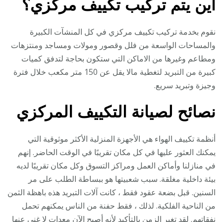
اين يتم تركيب تكييف مركزي؟
نقوم بخدمة تركيب تكييف مركزي في كل المنشآت الكبيرة
والمساحات الواسعة من فلل وقصور ومولات ومساجد ومنتزهات
ومطاعم وغيرها من الاماكن التي ستكون بحاجة لتدفق كميات
كبيرة من التبريد لتغطية مالا يقل عن 150 متر مكعب خلال فترة
وجيزة وتبريد سريع.
نصائح لصيانة التكييف المركزي
أنظمة تكييف الهواء هي الأجهزة المنزلية الأكثر موثوقية التي
يمكنك العثور عليها في كل مكان تقريبًا في الوقت الحاضر. إنهم
في منازلنا وأماكن العمل ومراكز التسوق وكل مكان تقريبًا لديه
بيئة داخلية مغلقة. سبب شعبيتها هو ببساطة الطلب على مر
السنين. قبل بضعة عقود فقط ، كانت آلات التبريد هذه باهظة الثمن
من الناحية الفلكية. لذلك ، فقط حفنة من الناس يمكنهم تحمل
نفقاتهم. لقد تغير الزمن بالتأكيد لأنه أصبح الآن معدات لا غنى عنها