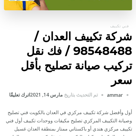
فني تكييف
شركة تكييف العدان /
98548488 / فك نقل
تركيب صيانة تصليح بأقل
سعر
على
تم التحديث بتاريخ
مارس 14, 2021
اترك تعليقًا
ammar
شركة
تكيي
أول وأفضل شركة تكييف مركزي في العدان بالكويت فني تصليح
العدا
وصيانة التكييف المركزي تصليح مكيفات ووحدات تكييف أول فني
/
تكييف مركزي هندي أو باكستاني ممتاز بمنطقة العدان غسيل
8488