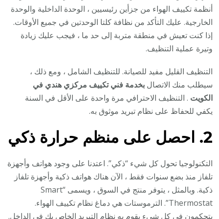
أنظمة تكييف الهواء من جزأين رئيسيين ، الوحدة الداخلية والوحدة
الخارجية. عليك التأكد من نظافة كلتا الوحدتين في جميع الأوقات.
إذا كنت تعيش في منطقة متربة إلى حد ما ، فيجب عليك زيادة
وتيرة عملية التنظيف.
التنظيف القليل مفيد للصيانة. للتنظيف الشامل ، ومع ذلك ،
سيطلب منك الاتصال
بخدمة فني تكييف مركزي هندي في
الكويت
. التنظيف الاحترافي مرة واحدة على الأقل في السنة
يكفي للحفاظ على نظام تبريد موثوق به.
2. احصل على منظم حرارة ذكي
التكنولوجيا تحول كل شيء “ذكي”. اعتدنا على وجود هواتف وأجهزة
تلفاز منذ بضع سنوات فقط ، الآن هناك هواتف ذكية وأجهزة تلفاز
ذكية. وبالمثل ، يتوفر منتج في السوق ، ويسمى “Smart
Thermostat”. الترموستات هي دماغ نظام تكييف الهواء.
يتحكمون في كل شيء يقوم به نظام التبريد الخاص بك في الداخل.