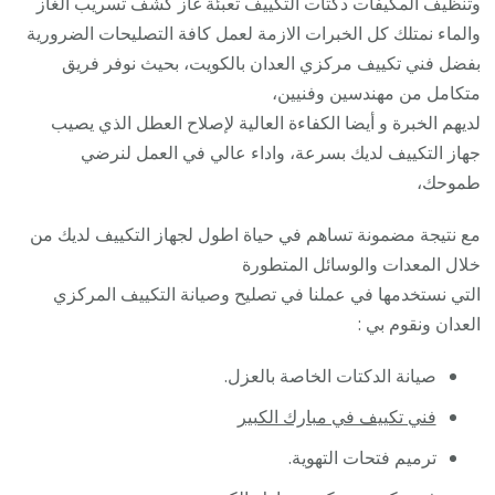
وتنظيف المكيفات دكتات التكييف تعبئة غاز كشف تسريب الغاز
/
والماء نمتلك كل الخبرات الازمة لعمل كافة التصليحات الضرورية
فك
بفضل فني تكييف مركزي العدان بالكويت، بحيث نوفر فريق
نقل
متكامل من مهندسين وفنيين،
تركي
لديهم الخبرة و أيضا الكفاءة العالية لإصلاح العطل الذي يصيب
صيان
جهاز التكييف لديك بسرعة، واداء عالي في العمل لنرضي
تصلي
طموحك،
بأقل
مع نتيجة مضمونة تساهم في حياة اطول لجهاز التكييف لديك من
سعر
خلال المعدات والوسائل المتطورة
التي نستخدمها في عملنا في تصليح وصيانة التكييف المركزي
العدان ونقوم بي :
صيانة الدكتات الخاصة بالعزل.
فني تكييف في مبارك الكبير
ترميم فتحات التهوية.