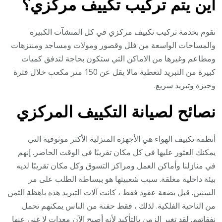
اين يتم تركيب تكييف مركزي؟
نقوم بخدمة تركيب تكييف مركزي في كل المنشآت الكبيرة
والمساحات الواسعة من فلل وقصور ومولات ومساجد ومنتزهات
ومطاعم وغيرها من الاماكن التي ستكون بحاجة لتدفق كميات
كبيرة من التبريد لتغطية مالا يقل عن 150 متر مكعب خلال فترة
وجيزة وتبريد سريع.
نصائح لصيانة التكييف المركزي
أنظمة تكييف الهواء هي الأجهزة المنزلية الأكثر موثوقية التي
يمكنك العثور عليها في كل مكان تقريبًا في الوقت الحاضر. إنهم
في منازلنا وأماكن العمل ومراكز التسوق وكل مكان تقريبًا لديه
بيئة داخلية مغلقة. سبب شعبيتها هو ببساطة الطلب على مر
السنين. قبل بضعة عقود فقط ، كانت آلات التبريد هذه باهظة الثمن
من الناحية الفلكية. لذلك ، فقط حفنة من الناس يمكنهم تحمل
نفقاتهم. لقد تغير الزمن بالتأكيد لأنه أصبح الآن معدات لا غنى عنها