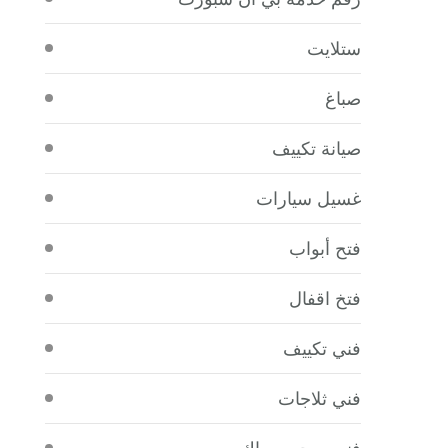
ستلايت
صباغ
صيانة تكييف
غسيل سيارات
فتح أبواب
فتخ اقفال
فني تكييف
فني ثلاجات
فني صحي سباك