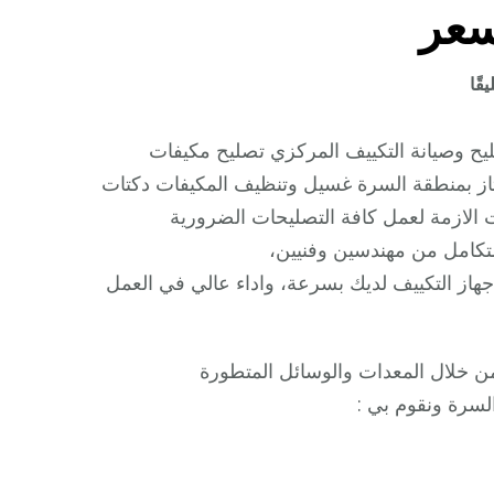
سعر
على
قًا
شركة
تكييف
 وصيانة التكييف المركزي تصليح مكيفات
السرة
از بمنطقة السرة غسيل وتنظيف المكيفات دكتات
/
ت الازمة لعمل كافة التصليحات الضرورية
98548488
كامل من مهندسين وفنيين،
/
 جهاز التكييف لديك بسرعة، واداء عالي في العمل
فك
نقل
تركيب
ن خلال المعدات والوسائل المتطورة
صيانة
لسرة ونقوم بي :
تصليح
بأقل
سعر