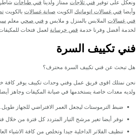
ونعكل على توفير
فني ثلاجات
ممتاز ولدينا
فني طباخات
شاطر 
وأيضا
فني غسالات اتوماتيك
الكويت
صيانة غسالات
بالكويت
تص
فني غسالات
الملابس بالمنزل و ملابس و
فني صحي
معلم
سبا
لخدمة أفضل وفرنا خدمة
قص خرسانة
لعمل فتحات للمكيفات 
فني تكييف السرة
هل تبحث عن فني تكييف السرة محترف؟
نحن نمتلك اقوى فريق عمل وفني وحدات تكييف يوفر كافة خدم
ولديه معدات خاصة يستخدمها في صيانة المكيفات وجاهز أيضا ل
ضبط الترموستات ليجعل العمر الافتراضي للجهاز طويل.
نوفر أيضا تغير مرشح التيار المتردد كل فترة من خلال 
تنظيف الفلاتر الداخلية جيدا وتخلص من كافة الاشياء العال