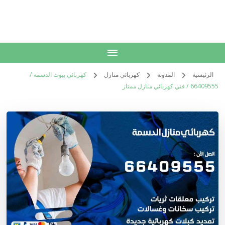
الكويت
خدمات منزلية بالكويت شراء بيع فك نقل تركيب صيانة تصليح اثاث عفش
الرئيسية
المدونة
كهربائي منازل
كهربائي بيوت الدسمة /
66409555 / فني كهربائي منازل ممتاز