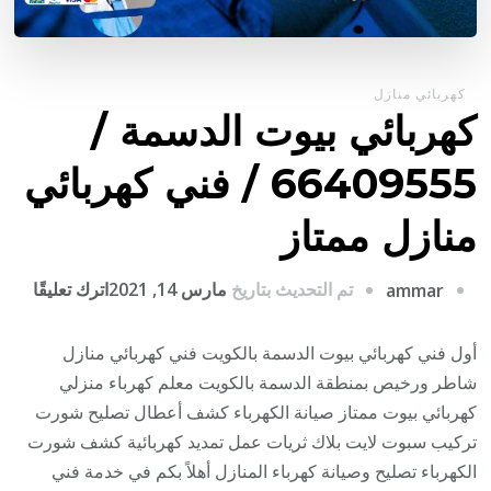
كهربائي منازل
كهربائي بيوت الدسمة /
66409555 / فني كهربائي
منازل ممتاز
على
تم التحديث بتاريخ
مارس 14, 2021
اترك تعليقًا
ammar
كهربا
بيوت
أول فني كهربائي بيوت الدسمة بالكويت فني كهربائي منازل
الدس
شاطر ورخيص بمنطقة الدسمة بالكويت معلم كهرباء منزلي
/
كهربائي بيوت ممتاز صيانة الكهرباء كشف أعطال تصليح شورت
9555
تركيب سبوت لايت بلاك ثريات عمل تمديد كهربائية كشف شورت
/
الكهرباء تصليح وصيانة كهرباء المنازل أهلاً بكم في خدمة فني