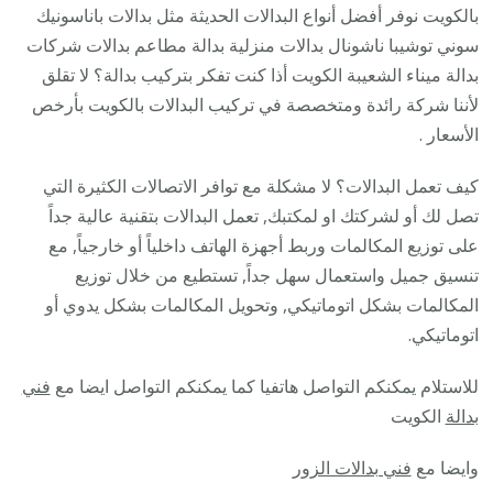
/
بالكويت نوفر أفضل أنواع البدالات الحديثة مثل بدالات باناسونيك
28585
سوني توشيبا ناشونال بدالات منزلية بدالة مطاعم بدالات شركات
/
بدالة ميناء الشعيبة الكويت أذا كنت تفكر بتركيب بدالة؟ لا تقلق
فني
لأننا شركة رائدة ومتخصصة في تركيب البدالات بالكويت بأرخص
تركيب
الأسعار .
صيانة
كيف تعمل البدالات؟ لا مشكلة مع توافر الاتصالات الكثيرة التي
تصليح
تصل لك أو لشركتك او لمكتبك, تعمل البدالات بتقنية عالية جداً
بدالات
على توزيع المكالمات وربط أجهزة الهاتف داخلياً أو خارجياً, مع
انتركم
تنسيق جميل واستعمال سهل جداً, تستطيع من خلال توزيع
كاميرا
المكالمات بشكل اتوماتيكي, وتحويل المكالمات بشكل يدوي أو
اتوماتيكي.
للاستلام يمكنكم التواصل هاتفيا كما يمكنكم التواصل ايضا مع
فني
بدالة
الكويت
وايضا مع
فني بدالات الزور