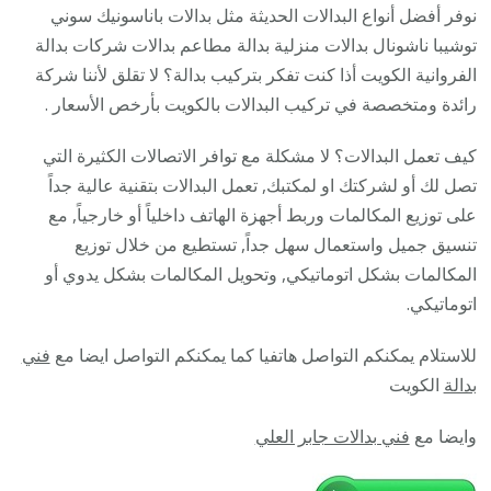
28585
نوفر أفضل أنواع البدالات الحديثة مثل بدالات باناسونيك سوني
/
توشيبا ناشونال بدالات منزلية بدالة مطاعم بدالات شركات بدالة
فني
الفروانية الكويت أذا كنت تفكر بتركيب بدالة؟ لا تقلق لأننا شركة
تركيب
رائدة ومتخصصة في تركيب البدالات بالكويت بأرخص الأسعار .
صيانة
كيف تعمل البدالات؟ لا مشكلة مع توافر الاتصالات الكثيرة التي
تصليح
تصل لك أو لشركتك او لمكتبك, تعمل البدالات بتقنية عالية جداً
بدالات
على توزيع المكالمات وربط أجهزة الهاتف داخلياً أو خارجياً, مع
انتركم
تنسيق جميل واستعمال سهل جداً, تستطيع من خلال توزيع
كاميرا
المكالمات بشكل اتوماتيكي, وتحويل المكالمات بشكل يدوي أو
اتوماتيكي.
للاستلام يمكنكم التواصل هاتفيا كما يمكنكم التواصل ايضا مع
فني
بدالة
الكويت
وايضا مع
فني بدالات جابر العلي