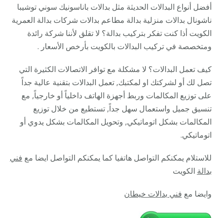
28585
أفضل أنواع البدالات الحديثة مثل بدالات باناسونيك سوني توشيبا
/
ناشونال بدالات منزلية بدالة مطاعم بدالات شركات بدالة العمرية
فني
الكويت أذا كنت تفكر بتركيب بدالة؟ لا تقلق لأننا شركة رائدة
تركيب
ومتخصصة في تركيب البدالات بالكويت بأرخص الأسعار .
صيانة
كيف تعمل البدالات؟ لا مشكلة مع توافر الاتصالات الكثيرة التي
تصليح
تصل لك أو لشركتك او لمكتبك, تعمل البدالات بتقنية عالية جداً
بدالات
على توزيع المكالمات وربط أجهزة الهاتف داخلياً أو خارجياً, مع
انتركم
تنسيق جميل واستعمال سهل جداً, تستطيع من خلال توزيع
كاميرا
المكالمات بشكل اتوماتيكي, وتحويل المكالمات بشكل يدوي أو
اتوماتيكي.
للاستلام يمكنكم التواصل هاتفيا كما يمكنكم التواصل ايضا مع
فني
بدالة
الكويت
وايضا مع
فني بدالات خيطان