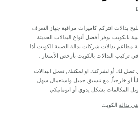
على
ا
فني
بدالات
ح بدالات انتركم كاميرات مراقبة جهاز التعرف
الصبية
بالكويت نوفر أفضل أنواع البدالات الحديثة
/
لة مطاعم بدالات شركات بدالة الصبية الكويت أذا
66428585
ي تركيب البدالات بالكويت بأرخص الأسعار .
/
فني
ي تصل لك أو لشركتك او لمكتبك, تعمل البدالات
تركيب
لياً أو خارجياً, مع تنسيق جميل واستعمال سهل
صيانة
يل المكالمات بشكل يدوي أو اتوماتيكي.
تصليح
بدالات
ني بدالة
الكويت
انتركم
كاميرات