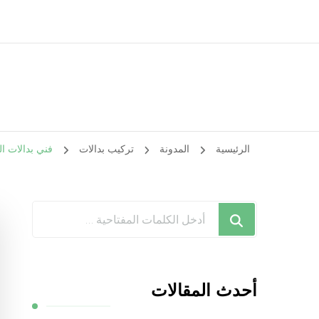
الرئيسية
المدونة
تركيب بدالات
فني بدالات الصبية / 66428585 / فني تركيب صيانة ت
هل
تبحث
عن
شيء
أحدث المقالات
ما؟