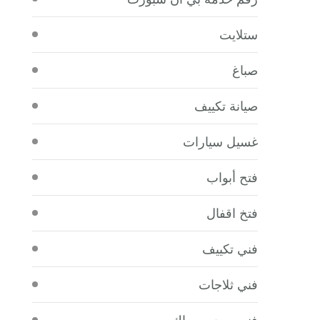
ستلايت
صباغ
صيانة تكييف
غسيل سيارات
فتح أبواب
فتخ اقفال
فني تكييف
فني ثلاجات
فني صحي سباك