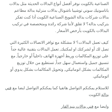
/
الصناعية بالكويت نوفر أفضل أنواع البدالات الحديثة مثل بدالات
28585
باناسونيك سوني توشيبا ناشونال بدالات منزلية بدالة مطاعم
/
بدالات شركات بدالة الشويخ الصناعية الكويت أذا كنت تفكر
فني
بتركيب بدالة؟ لا تقلق لأننا شركة رائدة ومتخصصة في تركيب
تركيب
البدالات بالكويت بأرخص الأسعار .
صيانة
كيف تعمل البدالات؟ لا مشكلة مع توافر الاتصالات الكثيرة التي
تصليح
تصل لك أو لشركتك او لمكتبك, تعمل البدالات بتقنية عالية جداً
بدالات
على توزيع المكالمات وربط أجهزة الهاتف داخلياً أو خارجياً, مع
انتركم
تنسيق جميل واستعمال سهل جداً, تستطيع من خلال توزيع
كاميرا
المكالمات بشكل اتوماتيكي, وتحويل المكالمات بشكل يدوي أو
اتوماتيكي.
للاستلام يمكنكم التواصل هاتفيا كما يمكنكم التواصل ايضا مع
فني
بدالة
الكويت
وايضا مع
فني بدالات بنيد القار