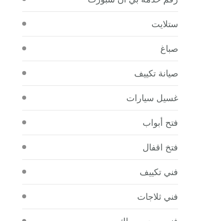
ستلايت
صباغ
صيانة تكييف
غسيل سيارات
فتح أبواب
فتخ اقفال
فني تكييف
فني ثلاجات
فني صحي سباك