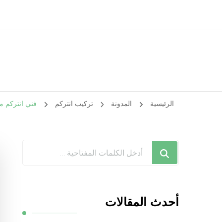
الرئيسية
المدونة
تركيب انتركم
فني انتركم ميناء الشعيبة / 28585
هل
تبحث
عن
شيء
أحدث المقالات
ما؟