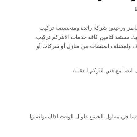
على
ا
فني
انتركم
م شاطر ورخيص شركة رائدة ومتخصصة تركيب
ميناء
يك مستعد لتامين كافة خدمات الانتركم تركيب
الشعيبة
ف ولمختلف المنشآت من منازل أو شركات أو
/
66428585
/
ل ايضا مع
فني انتركم العقيلة
تركيب
انتركم
مرئي
وصوتي
أصلي
حي ميناء الشعيبة وعلى مدار 24 ساعة ورقمنا في متناول الجميع طوال الوقت لذلك تواصلوا