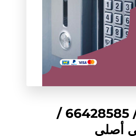
فني انتركم ميناء الشعيبة / 66428585 /
ي أصلي