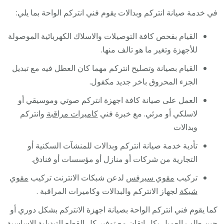
في خدمة صيانة انتركم وبدالات يقوم فني انتركم الواحة بما يلي:
القيام بفحص كافة التوصيلات والاسلاك الكهربائية الموصولة
للأجهزة وتغير ما هو تالف منها.
القيام بصيانة وتصليح انتركم مهما كان العطل فيه مع تبديل
الجزء المحروق باخر جديد مكفول.
العمل على صيانة كافة اجهزة انتركم صوتي وموسيقي أو
لاسلكي أو مرئي. مع خبرة فني
كاميرات مراقبة
وانتركم
وبدالات
تأدية خدمة صيانة انتركم وبدالات للمنشآت السكنية أو
التجارية من شركات أو منازل أو مؤسسات أو فنادق.
تركيب
مقوي سيرفس
لدعن شبكات الانترنت تركيب
مقوي
شبكة
لجهاز الانتركم والبدالات وكاميرات المراقبة .
كما يقوم فني انتركم الواحة بصيانة اجهزة الانتركم بشكل دوري أو
حين طلب العميل بكل اتقان مع توفير كل القطع التبديلية الاساسية