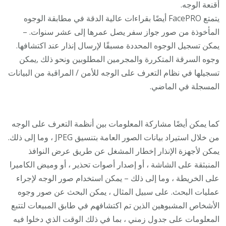
أقنعة الوجه.
يتمتع FacePRO أيضًا بقراءات عالية الدقة في مطابقة الوجوه
المأخوذة من صور جواز سفر يصل عمرها إلى عشر سنوات. –
يمكن تسجيل الوجوه المحددة مسبقًا لإرسال إنذار عند اكتشافها.
وجوه السرقة المتكررة والمجرمين المطلوبين ونحو ذلك ,يمكن
تسجيلها في نظام التعرف على الوجه للأمن / المراقبة من البيانات
المسجلة في الماضي.
كما يمكن أيضًا مشاركة المعلومات بين أنظمة التعرف على الوجه
من خلال استيراد بيانات الصور العامة بتنسيق JPEG ، وما إلى ذلك.
يمكن لأجهزة الإنذار إخطار المشغل عن طريق عرض النوافذ
المنبثقة على الشاشة ، أو إصدار أصوات تحذير ، أو وميض الكاميرا
على الخريطة ، وما إلى ذلك – يمكن استخدام صور الوجه لإجراء
عمليات البحث. على سبيل المثال ، يمكن البحث عن صور وجوه
الأشخاص المشبوهين الذين تم اكتشافهم في طابق المبيعات لتتبع
المعلومات على جدول زمني ، بما في ذلك الوقت الذي دخلوا فيه