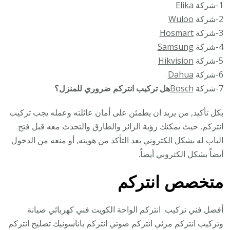
1-شركة
Elika
2-شركة
Wuloo
3-شركة
Hosmart
4-شركة
Samsung
5-شركة
Hikvision
6-شركة
Dahua
7-شركة
Bosch
هل تركيب انتركم ضروري للمنزل؟
بكل تأكيد, من يريد ان يطمئن على أمان عائلته وعمله يجب تركيب
انتركم, حيث يمكنك رؤية الزائر والطارق والتحدث معه قبل فتح
الباب له بشكل الكتروني بعد التأكد من هويته, أو منعه من الدخول
أيضاً بشكل الكتروني أيضاً.
متخصص انتركم
أفضل فني تركيب انتركم الواحة الكويت فني كهربائي صيانة
وتركيب انتركم مرئي انتركم صوتي انتركم باناسونيك تصليح انتركم