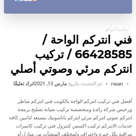
تركيب انتركم
فني انتركم الواحة /
66428585 / تركيب
انتركم مرئي وصوتي أصلي
على
تم التحديث بتاريخ
مارس 13, 2021
اترك تعليقًا
rwan
فني
انتركم
أفضل فني تركيب انتركم الواحة بالكويت فني انتركم شاطر
الواحة
ورخيص شركة رائدة ومتخصصة تركيب صيانة تصليح برمجة
/
انتركم صوتي انتركم مرئي انتركم باناسونيك مستعد لتامين كافة
28585
خدمات الانتركم تركيب اكسس كنترول فني تركيب كاميرات
/
مراقبة بكل خبرة واحتراف ولمختلف المنشآت من منازل أو