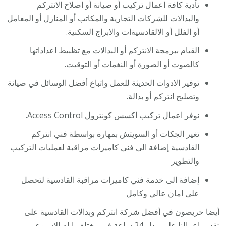
تأدية كافة اعمال تركيب أو صيانة أو اصلاح الانتركم
والبدالات للشركات التجارية والمكاتب أو المنازل أو المعامل
أو الفلل أو الالقادسيةات والابراج السكنية.
القيام ببرمجة الانتركم أو البدالات مع تظبيط اعداداتها
كالصوت أو الصورة أو النغمات أو التوقيت.
توفير الادوات الحديثة للعمل واتباع أفضل الوسائل في صيانة
وتصليح انتركم أو بدالة.
نوفر اعمال تركيب اكسس كونترول Access Control.
تغير الجكات أو السويتش بمهارة بواسطة فني انتركم
القادسية إضافة الى
فني كاميرات مراقبة
لعمليات التركيب
والتطوير
إضافة الى خدمة فني كاميرات مراقبة القادسية لتحصل
على امان عالي وكامل
أيضا حريصون في أفضل شركة انتركم وبدالات القادسية على
تقديم اعمالنا على مدار 24 ساعة في مختلف ايام الاسبوع.