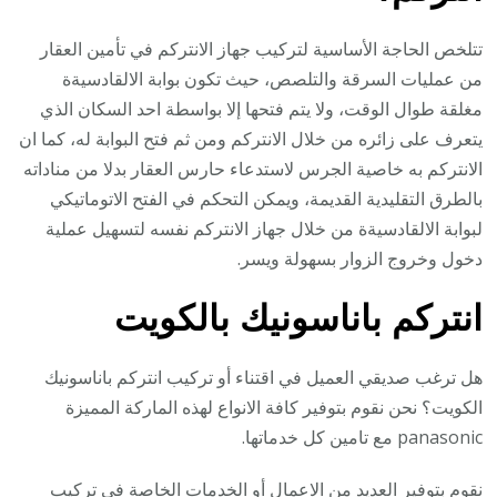
تتلخص الحاجة الأساسية لتركيب جهاز الانتركم في تأمين العقار
من عمليات السرقة والتلصص، حيث تكون بوابة الالقادسيةة
مغلقة طوال الوقت، ولا يتم فتحها إلا بواسطة احد السكان الذي
يتعرف على زائره من خلال الانتركم ومن ثم فتح البوابة له، كما ان
الانتركم به خاصية الجرس لاستدعاء حارس العقار بدلا من مناداته
بالطرق التقليدية القديمة، ويمكن التحكم في الفتح الاتوماتيكي
لبوابة الالقادسيةة من خلال جهاز الانتركم نفسه لتسهيل عملية
دخول وخروج الزوار بسهولة ويسر.
انتركم باناسونيك بالكويت
هل ترغب صديقي العميل في اقتناء أو تركيب انتركم باناسونيك
الكويت؟ نحن نقوم بتوفير كافة الانواع لهذه الماركة المميزة
panasonic مع تامين كل خدماتها.
نقوم بتوفير العديد من الاعمال أو الخدمات الخاصة في تركيب