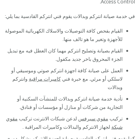
Access Control.
في خدمة صيانة انتركم وبدالات يقوم فني انتركم القادسية بما يلي:
القيام بفحص كافة التوصيلات والاسلاك الكهربائية الموصولة
للأجهزة وتغير ما هو تالف منها.
القيام بصيانة وتصليح انتركم مهما كان العطل فيه مع تبديل
الجزء المحروق باخر جديد مكفول.
العمل على صيانة كافة اجهزة انتركم صوتي وموسيقي أو
لاسلكي أو مرئي. مع خبرة فني
كاميرات مراقبة
وانتركم
وبدالات
تأدية خدمة صيانة انتركم وبدالات للمنشآت السكنية أو
التجارية من شركات أو منازل أو مؤسسات أو فنادق.
تركيب
مقوي سيرفس
لدعن شبكات الانترنت تركيب
مقوي
شبكة
لجهاز الانتركم والبدالات وكاميرات المراقبة .
كما يقوم فني انتركم القادسية بصيانة اجهزة الانتركم بشكل دوري