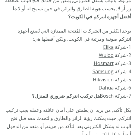
مربوط بالباب بشكل الكتروني, يمكن من خلالك فتح الباب بضغطة
زر أو لا, بحسب هوية الطارق والزائر, في حين تسمح له أو لا.
ما
أفضل أجهزة انتركم في الكويت؟
يوجد الكثير من الشركات المُنتجة الممتازة التي تُصنع أجهزة
انتركم صوتية ومرئية في الكويت, ولكن أفضلها هي:
1-شركة
Elika
2-شركة
Wuloo
3-شركة
Hosmart
4-شركة
Samsung
5-شركة
Hikvision
6-شركة
Dahua
7-شركة
Bosch
هل تركيب انتركم ضروري للمنزل؟
بكل تأكيد, من يريد ان يطمئن على أمان عائلته وعمله يجب تركيب
انتركم, حيث يمكنك رؤية الزائر والطارق والتحدث معه قبل فتح
الباب له بشكل الكتروني بعد التأكد من هويته, أو منعه من الدخول
أيضاً بشكل الكتروني أيضاً.