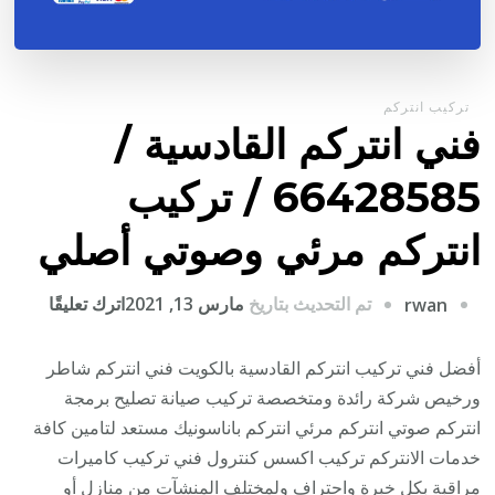
تركيب انتركم
فني انتركم القادسية /
66428585 / تركيب
انتركم مرئي وصوتي أصلي
على
تم التحديث بتاريخ
مارس 13, 2021
اترك تعليقًا
rwan
فني
انتركم
أفضل فني تركيب انتركم القادسية بالكويت فني انتركم شاطر
القادسي
ورخيص شركة رائدة ومتخصصة تركيب صيانة تصليح برمجة
/
انتركم صوتي انتركم مرئي انتركم باناسونيك مستعد لتامين كافة
28585
خدمات الانتركم تركيب اكسس كنترول فني تركيب كاميرات
/
مراقبة بكل خبرة واحتراف ولمختلف المنشآت من منازل أو