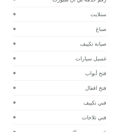
ستلايت
صباغ
صيانة تكييف
غسيل سيارات
فتح أبواب
فتخ اقفال
فني تكييف
فني ثلاجات
فني صحي سباك