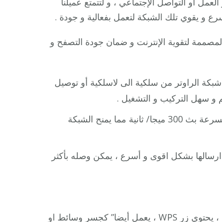
عمل أو التواصل الإجتماعي ، و لتتمتع عميلنا
 و يقوي تلك الشبكة لتعمل بفعالية و جودة .
لمصممة لتقوية الإنترنت و ضمان جودة التصفح و
 شبكة الراوتر من سلكية الى لاسلكية أو توصيل
م و سهل التركيب و التشغيل .
: يمتاز بسهولة ضبط إعداداته ، يعمل بسرعة بث 300 ميجا/ ثانية مما يمنح الشبكة
ارسالها بشكل اقوى و أسرع ، يمكن وصله بأكثر
: يوفر سرعات لاسلكية حتى867 ميجا/ثانية ، يحتوي زر WPS ، يعمل أيضا” كجسر وسائط او