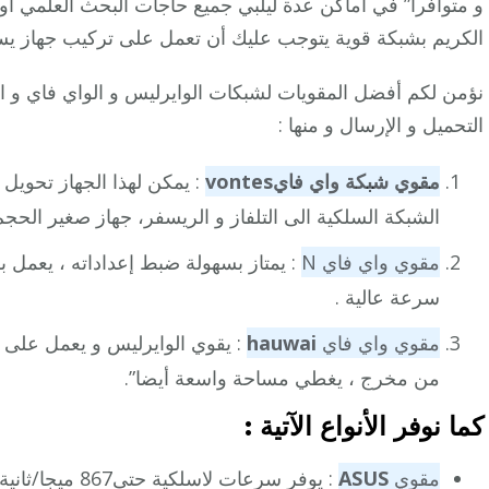
و متوافرا” في أماكن عدة ليلبي جميع حاجات البحث العلمي أو ال
الكريم بشبكة قوية يتوجب عليك أن تعمل على تركيب جهاز يسرع
نؤمن لكم أفضل المقويات لشبكات الوايرليس و الواي فاي و ا
التحميل و الإرسال و منها :
مقوي شبكة واي فاي
vontes
: يمكن لهذا الجهاز تحويل
الشبكة السلكية الى التلفاز و الريسفر، جهاز صغير الحج
مقوي واي فاي N
سرعة عالية .
مقوي واي فاي
hauwai
: يقوي الوايرليس و يعمل على 
من مخرج ، يغطي مساحة واسعة أيضا”.
كما نوفر الأنواع الآتية :
مقوي
ASUS