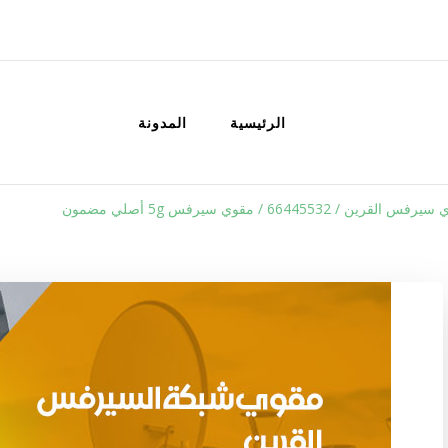
الكويت
خدمات منزلية بالكويت شراء بيع فك نق
الرئيسية
المدونة
ن / 66445532 / مقوي سيرفس 5g أصلي مضمون