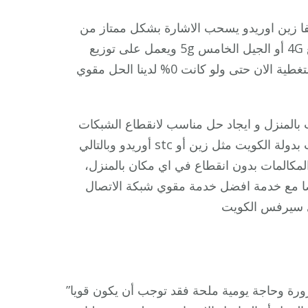
ا زين اوريدو يسحب الاشارة بشكل ممتاز من
اماكن بعيدة يدعم شبكات من الجيل الثالث 3G أو الجيل الرابع 4G أو الجيل الخامس 5g ويعمل على توزيع
الاشارة داخل المنزل بشكل منتظم وسريع قل وداعا لضعف التغطية الان حتى ولو كانت 0% لدينا الحل مقوي
منزل و ايجاد حل مناسب لانقطاع الشبكات
في بعض الاماكن بالمنزل و متاحة الخدمة بكافة انواع الشبكات بدولة الكويت مثل زين أو stc أوريدو وبالتالي
المكالمات بدون انقطاع في اي مكان بالمنزل،
يضا مع خدمة افضل خدمة مقوي شبكة الاتصال
 سيرفس الكويت
 ضرورة وحاجة يومية ملحة فقد توجب أن يكون قويا”