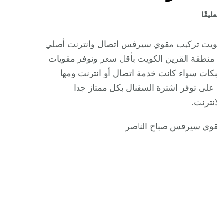
على
ليقًا
تركيب
مقوي
كويت تركيب مقوي سيرفس اتصال وانترنت أصلي
سيرفس
منطقة القرين الكويت بأقل سعر ونوفر مقويات
القرين
ات سواء كانت خدمة اتصال أو انترنت ومها
/
 على توفر اشترة السقنال بكل ممتاز جدا
66445532
نترنت.
/
مقوي
وي سيرفس صباح الناصر
سيرفس
5g
أصلي
مضمون