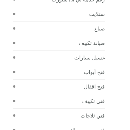
ستلايت
صباغ
صيانة تكييف
غسيل سيارات
فتح أبواب
فتخ اقفال
فني تكييف
فني ثلاجات
فني صحي سباك