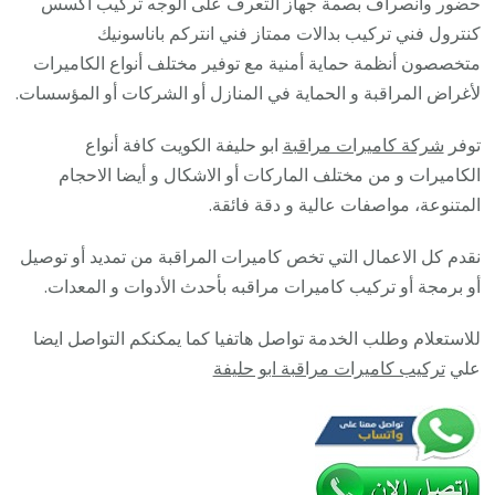
حضور وانصراف بصمة جهاز التعرف على الوجه تركيب اكسس
28585
كنترول فني تركيب بدالات ممتاز فني انتركم باناسونيك
/
متخصصون أنظمة حماية أمنية مع توفير مختلف أنواع الكاميرات
فني
لأغراض المراقبة و الحماية في المنازل أو الشركات أو المؤسسات.
صيانة
توفر
شركة كاميرات مراقبة
ابو حليفة الكويت كافة أنواع
وتركيب
الكاميرات و من مختلف الماركات أو الاشكال و أيضا الاحجام
كاميرا
المتنوعة، مواصفات عالية و دقة فائقة.
المراقب
نقدم كل الاعمال التي تخص كاميرات المراقبة من تمديد أو توصيل
أو برمجة أو تركيب كاميرات مراقبه بأحدث الأدوات و المعدات.
للاستعلام وطلب الخدمة تواصل هاتفيا كما يمكنكم التواصل ايضا
علي
تركيب كاميرات مراقبة ابو حليفة