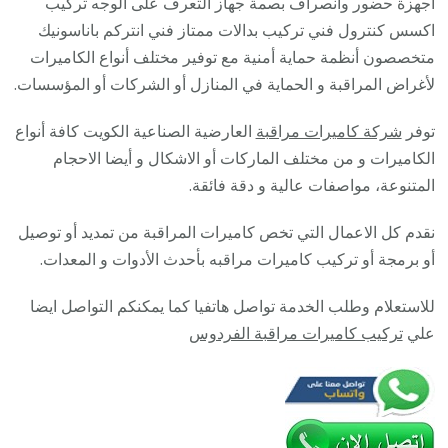
أجهزة حضور وانصراف بصمة جهاز التعرف على الوجه تركيب
/
اكسس كنترول فني تركيب بدالات ممتاز فني انتركم باناسونيك
28585
متخصصون أنظمة حماية أمنية مع توفير مختلف أنواع الكاميرات
/
لأغراض المراقبة و الحماية في المنازل أو الشركات أو المؤسسات.
فني
توفر
شركة كاميرات مراقبة
العارضية الصناعية الكويت كافة أنواع
صيانة
الكاميرات و من مختلف الماركات أو الاشكال و أيضا الاحجام
وتركيب
المتنوعة، مواصفات عالية و دقة فائقة.
كاميرا
المراقب
نقدم كل الاعمال التي تخص كاميرات المراقبة من تمديد أو توصيل
أو برمجة أو تركيب كاميرات مراقبه بأحدث الأدوات و المعدات.
للاستعلام وطلب الخدمة تواصل هاتفيا كما يمكنكم التواصل ايضا
علي
تركيب كاميرات مراقبة الفردوس