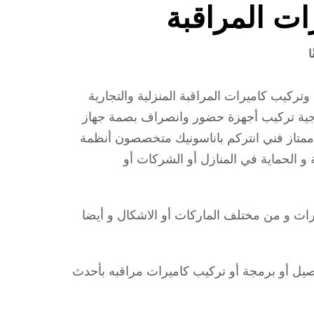
ات المراقبة
على
ا
تركيب
كاميرات
ركيب كاميرات المراقبة المنزلية والتجارية
مراقبة
ارجية تركيب أجهزة حضور وانصراف بصمة جهاز
الجهراء
متاز فني انتركم باناسونيك متخصصون أنظمة
/
 و الحماية في المنازل أو الشركات أو
66428585
/
فني
يرات و من مختلف الماركات أو الاشكال و أيضا
صيانة
وتركيب
كاميرات
صيل أو برمجة أو تركيب كاميرات مراقبه بأحدث
المراقبة