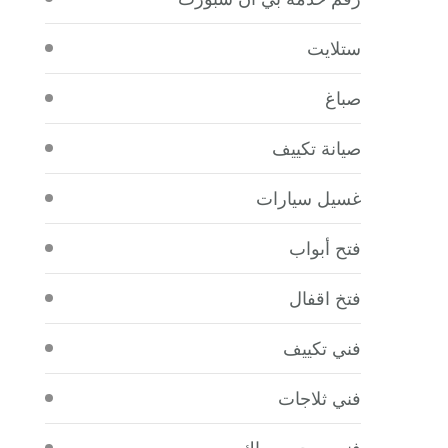
ستلايت
صباغ
صيانة تكييف
غسيل سيارات
فتح أبواب
فتخ اقفال
فني تكييف
فني ثلاجات
فني صحي سباك