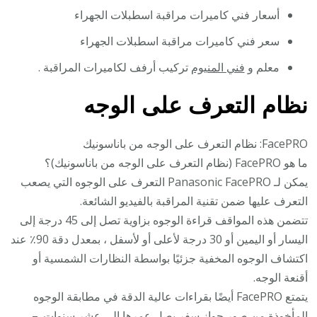
أسعار فني كاميرات مراقبة اسطبلات الجهراء
سعر فني كاميرات مراقبة اسطبلات الجهراء
معلم و
فني المنيوم
تركيب أرفف لكاميرات المراقبة .
نظام التعرف على الوجه
FacePRO: نظام التعرف على الوجه من باناسونيك
ما هو FacePRO (نظام التعرف على الوجه من باناسونيك)؟
يمكن لـ Panasonic FacePRO التعرف على الوجوه التي يصعب
التعرف عليها ضمن تقنية المراقبة بالفيديو الشائعة.
تتضمن هذه المواقف قراءة الوجوه بزاوية تصل إلى 45 درجة إلى
اليسار أو اليمين أو 30 درجة لأعلى أو لأسفل ، بمعدل دقة 90٪ عند
اكتشاف الوجوه المخفية جزئيًا بواسطة النظارات الشمسية أو
أقنعة الوجه.
يتمتع FacePRO أيضًا بقراءات عالية الدقة في مطابقة الوجوه
المأخوذة من صور جواز سفر يصل عمرها إلى عشر سنوات. –