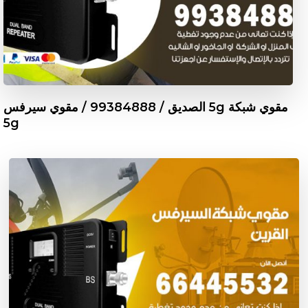
مقوي شبكة 5g الصديق / 99384888 / مقوي سيرفس
5g