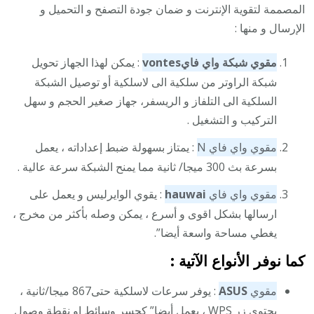
المصممة لتقوية الإنترنت و ضمان جودة التصفح و التحميل و
الإرسال و منها :
مقوي شبكة واي فاي
vontes
: يمكن لهذا الجهاز تحويل
شبكة الراوتر من سلكية الى لاسلكية أو توصيل الشبكة
السلكية الى التلفاز و الريسفر، جهاز صغير الحجم و سهل
التركيب و التشغيل .
مقوي واي فاي N
: يمتاز بسهولة ضبط إعداداته ، يعمل
بسرعة بث 300 ميجا/ ثانية مما يمنح الشبكة سرعة عالية .
مقوي واي فاي
hauwai
: يقوي الوايرليس و يعمل على
ارسالها بشكل اقوى و أسرع ، يمكن وصله بأكثر من مخرج ،
يغطي مساحة واسعة أيضا”.
كما نوفر الأنواع الآتية :
مقوي
ASUS
: يوفر سرعات لاسلكية حتى867 ميجا/ثانية ،
يحتوي زر WPS ، يعمل أيضا” كجسر وسائط او نقطة وصول