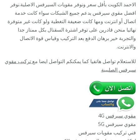
الاحمد
الاحمد الكويت بأقل سعر ونوفر مقويات السيرفس الاصلية.نوفر
/
افضل مقوي سيرفس يدعم جميع الشبكات سواء كانت خدمة
45532
اتصال أو انترنت ومها كانت ضعيفة التغطية ولو كانت غير متوفرة
/
نهائيا منحن قادرين على توفر اشترة السقنال بكل ممتاز جدا
مقوي
والتجربة خير برهان الدفع بعد التركيب وقياس قوة الاتصال
سيرف
والانترنت.
5g
للاستعلام تواصل هاتفيا كما يمكنكم التواصل ايضا مع
تركيب مقوي
أصلي
سيرفس الصليبية
مضمون
مقوي سيرفس
4G
مقوي سيرفس 5G
فني تركيب مقويات سيرفس