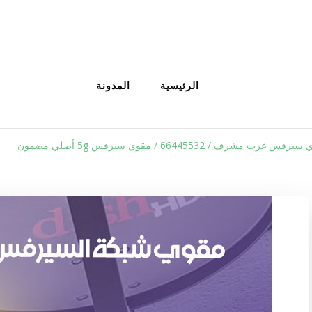
الكويت
خدمات منزلية بالكويت شراء بيع فك نق
الرئيسية
المدونة
ب مشرف / 66445532 / مقوي سيرفس 5g أصلي مضمون