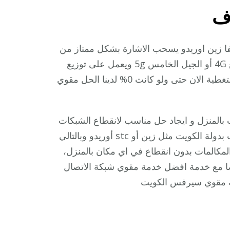
ف
ا زين اوريدو يسحب الاشارة بشكل ممتاز من
اماكن بعيدة يدعم شبكات من الجيل الثالث 3G أو الجيل الرابع 4G أو الجيل الخامس 5g ويعمل على توزيع
الاشارة داخل المنزل بشكل منتظم وسريع قل وداعا لضعف التغطية الان حتى ولو كانت 0% لدينا الحل مقوي
منزل و ايجاد حل مناسب لانقطاع الشبكات
في بعض الاماكن بالمنزل و متاحة الخدمة بكافة انواع الشبكات بدولة الكويت مثل زين أو stc أوريدو وبالتالي
المكالمات بدون انقطاع في اي مكان بالمنزل،
يضا مع خدمة افضل خدمة مقوي شبكة الاتصال
 مقوي سيرفس الكويت