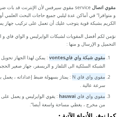
مقوي اتصال
service مقوي سيرفس لأن الإنترنت قد بات
و متوافرا” في أماكن عدة ليلبي جميع حاجات البحث العلمي أو ال
الكريم بشبكة قوية يتوجب عليك أن تعمل على تركيب جهاز يسرع
نؤمن لكم أفضل المقويات لشبكات الوايرليس و الواي فاي و ا
التحميل و الإرسال و منها :
مقوي شبكة واي فاي
vontes
: يمكن لهذا الجهاز تحويل
الشبكة السلكية الى التلفاز و الريسفر، جهاز صغير الحج
مقوي واي فاي N
سرعة عالية .
مقوي واي فاي
hauwai
: يقوي الوايرليس و يعمل على 
من مخرج ، يغطي مساحة واسعة أيضا”.
كما نوفر الأنواع الآتية :