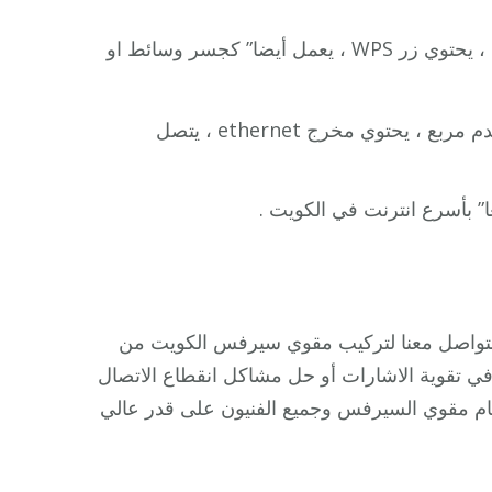
: يوفر سرعات لاسلكية حتى867 ميجا/ثانية ، يحتوي زر WPS ، يعمل أيضا” كجسر وسائط او
: يوسع الشبكة اللاسلكية لمسافة 7500قدم مربع ، يحتوي مخرج ethernet ، يتصل
عا” بأسرع انترنت في الكويت .
التواصل معنا لتركيب مقوي سيرفس الكويت من
 في تقوية الاشارات أو حل مشاكل انقطاع الاتصال
نظام مقوي السيرفس وجميع الفنيون على قدر عالي