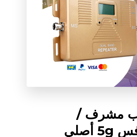
ب مشرف /
66445532 / مقوي سيرفس 5g أصلي