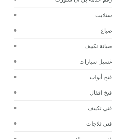
ستلايت
صباغ
صيانة تكييف
غسيل سيارات
فتح أبواب
فتخ اقفال
فني تكييف
فني ثلاجات
فني صحي سباك