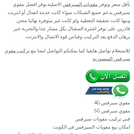
/
بأقل سعر ونوفر
مقويات السيرفس
الاصلية.نوفر افضل مقوي
45532
سيرفس يدعم جميع الشبكات سواء كانت خدمة اتصال أو انترنت
/
ومها كانت ضعيفة التغطية ولو كانت غير متوفرة نهائيا منحن
مقوي
قادرين على توفر اشترة السقنال بكل ممتاز جدا والتجربة خير
سيرف
برهان الدفع بعد التركيب وقياس قوة الاتصال والانترنت.
5g
للاستعلام تواصل هاتفيا كما يمكنكم التواصل ايضا مع
تركيب مقوي
أصلي
سيرفس المنصورية
مضمون
مقوي سيرفس 4G
مقوي سيرفس 5G
فني تركيب مقويات سيرفس
امكان بيع مقويات السيرفس في الكويت