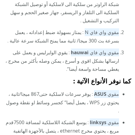
شبكة الراوتر من سلكية الى لاسلكية أو توصيل الشبكة
السلكية الى التلفاز و الريسفر، جهاز صغير الحجم و سهل
التركيب و التشغيل .
مقوي واي فاي N
: يمتاز بسهولة ضبط إعداداته ، يعمل
بسرعة بث 300 ميجا/ ثانية مما يمنح الشبكة سرعة عالية .
مقوي واي فاي
hauwai
: يقوي الوايرليس و يعمل على
ارسالها بشكل اقوى و أسرع ، يمكن وصله بأكثر من مخرج ،
يغطي مساحة واسعة أيضا”.
كما نوفر الأنواع الآتية :
مقوي
ASUS
: يوفر سرعات لاسلكية حتى867 ميجا/ثانية ،
يحتوي زر WPS ، يعمل أيضا” كجسر وسائط او نقطة وصول
.
مقوي
linksys
: يوسع الشبكة اللاسلكية لمسافة 7500قدم
مربع ، يحتوي مخرج ethernet ، يتصل بالأجهزة الهاتفية