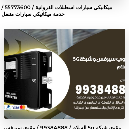
ميكانيكي سيارات اسطبلات الفروانية / 55773600‬ /
خدمة ميكانيكي سيارات متنقل
مقوي شبكة 5g السلام / 99384888 / مقوي سيرفس