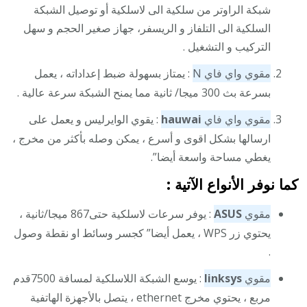
شبكة الراوتر من سلكية الى لاسلكية أو توصيل الشبكة
السلكية الى التلفاز و الريسفر، جهاز صغير الحجم و سهل
التركيب و التشغيل .
مقوي واي فاي N
: يمتاز بسهولة ضبط إعداداته ، يعمل
بسرعة بث 300 ميجا/ ثانية مما يمنح الشبكة سرعة عالية .
مقوي واي فاي
hauwai
: يقوي الوايرليس و يعمل على
ارسالها بشكل اقوى و أسرع ، يمكن وصله بأكثر من مخرج ،
يغطي مساحة واسعة أيضا”.
كما نوفر الأنواع الآتية :
مقوي
ASUS
: يوفر سرعات لاسلكية حتى867 ميجا/ثانية ،
يحتوي زر WPS ، يعمل أيضا” كجسر وسائط او نقطة وصول
.
مقوي
linksys
: يوسع الشبكة اللاسلكية لمسافة 7500قدم
مربع ، يحتوي مخرج ethernet ، يتصل بالأجهزة الهاتفية