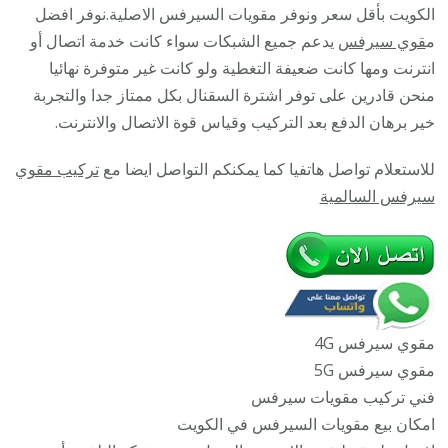
/
الكويت بأقل سعر ونوفر مقويات السيرفس الاصلية.نوفر افضل
45532
م
قوي سيرفس
يدعم جميع الشبكات سواء كانت خدمة اتصال أو
/
انترنت ومها كانت ضعيفة التغطية ولو كانت غير متوفرة نهائيا
مقوي
منحن قادرين على توفر اشترة السقنال بكل ممتاز جدا والتجربة
سيرف
خير برهان الدفع بعد التركيب وقياس قوة الاتصال والانترنت.
5g
للاستعلام تواصل هاتفيا كما يمكنكم التواصل ايضا مع
تركيب مقوي
أصلي
سيرفس السالمية
مضمون
مقوي سيرفس 4G
مقوي سيرفس 5G
فني تركيب مقويات سيرفس
امكان بيع مقويات السيرفس في الكويت