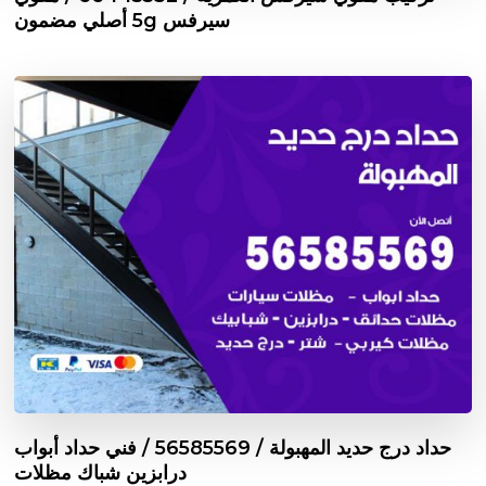
سيرفس 5g أصلي مضمون
حداد درج حديد المهبولة / 56585569 / فني حداد أبواب
درابزين شباك مظلات