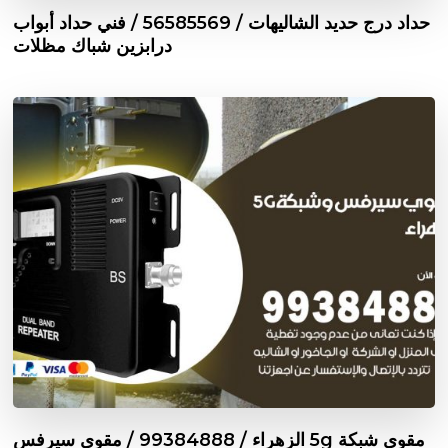
حداد درج حديد الشاليهات / 56585569 / فني حداد أبواب
درابزين شباك مظلات
مقوي شبكة 5g الزهراء / 99384888 / مقوي سيرفس