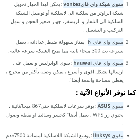
مقوي شبكة واي فاي
vontes
: يمكن لهذا الجهاز تحويل
شبكة الراوتر من سلكية الى لاسلكية أو توصيل الشبكة
السلكية الى التلفاز و الريسفر، جهاز صغير الحجم و سهل
التركيب و التشغيل .
مقوي واي فاي N
: يمتاز بسهولة ضبط إعداداته ، يعمل
بسرعة بث 300 ميجا/ ثانية مما يمنح الشبكة سرعة عالية .
مقوي واي فاي
hauwai
: يقوي الوايرليس و يعمل على
ارسالها بشكل اقوى و أسرع ، يمكن وصله بأكثر من مخرج ،
يغطي مساحة واسعة أيضا”.
كما نوفر الأنواع الآتية :
مقوي
ASUS
: يوفر سرعات لاسلكية حتى867 ميجا/ثانية ،
يحتوي زر WPS ، يعمل أيضا” كجسر وسائط او نقطة وصول
.
مقوي
linksys
: يوسع الشبكة اللاسلكية لمسافة 7500قدم