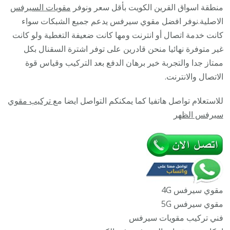
القرين
منطقة اسواق القرين الكويت بأقل سعر ونوفر
مقويات السيرفس
/
الاصلية.نوفر افضل مقوي سيرفس يدعم جميع الشبكات سواء
45532
كانت خدمة اتصال أو انترنت ومها كانت ضعيفة التغطية ولو كانت
/
غير متوفرة نهائيا منحن قادرين على توفر اشترة السقنال بكل
مقوي
ممتاز جدا والتجربة خير برهان الدفع بعد التركيب وقياس قوة
سيرف
الاتصال والانترنت.
5g
للاستعلام تواصل هاتفيا كما يمكنكم التواصل ايضا مع
تركيب مقوي
أصلي
سيرفس الظهر
مضمون
مقوي سيرفس 4G
مقوي سيرفس 5G
فني تركيب مقويات سيرفس