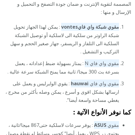
المصممة لتقوية الإنترنت و ضمان جودة التصفح و التحميل و
الإرسال و منها :
مقوي شبكة واي فاي
vontes
: يمكن لهذا الجهاز تحويل
شبكة الراوتر من سلكية الى لاسلكية أو توصيل الشبكة
السلكية الى التلفاز و الريسفر، جهاز صغير الحجم و سهل
التركيب و التشغيل .
مقوي واي فاي N
: يمتاز بسهولة ضبط إعداداته ، يعمل
بسرعة بث 300 ميجا/ ثانية مما يمنح الشبكة سرعة عالية .
مقوي واي فاي
hauwai
: يقوي الوايرليس و يعمل على
ارسالها بشكل اقوى و أسرع ، يمكن وصله بأكثر من مخرج ،
يغطي مساحة واسعة أيضا”.
كما نوفر الأنواع الآتية :
مقوي
ASUS
: يوفر سرعات لاسلكية حتى867 ميجا/ثانية ،
يحتوي زر WPS ، يعمل أيضا” كجسر وسائط او نقطة وصول