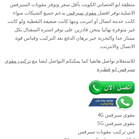
الحصان
منطقة ابو الحصاني الكويت بأقل سعر ونوفر مقويات السيرفس
/
الاصلية.نوفر افضل
مقوي سيرفس
يدعم جميع الشبكات سواء
45532
كانت خدمة اتصال أو انترنت ومها كانت ضعيفة التغطية ولو كانت
/
غير متوفرة نهائيا منحن قادرين على توفر اشترة السقنال بكل
مقوي
ممتاز جدا والتجربة خير برهان الدفع بعد التركيب وقياس قوة
سيرف
الاتصال والانترنت.
5g
للاستعلام تواصل هاتفيا كما يمكنكم التواصل ايضا مع
تركيب مقوي
أصلي
سيرفس ابو فطيرة
مضمون
مقوي سيرفس 4G
مقوي سيرفس 5G
فني تركيب مقويات سيرفس