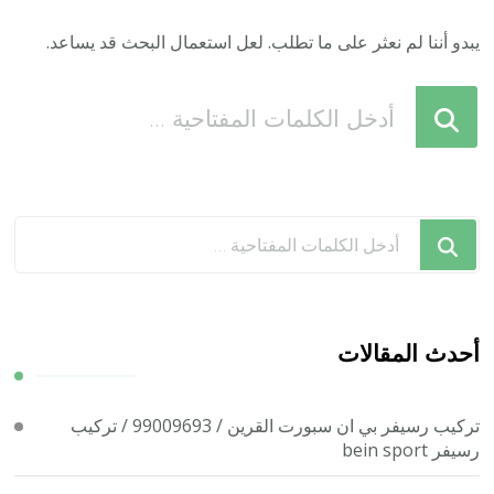
يبدو أننا لم نعثر على ما تطلب. لعل استعمال البحث قد يساعد.
هل
تبحث
عن
شيء
ما؟
هل
تبحث
عن
شيء
ما؟
أحدث المقالات
تركيب رسيفر بي ان سبورت القرين / 99009693 / تركيب
رسيفر bein sport