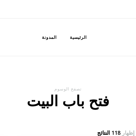
الكويت
خدمات منزلية بالكويت شراء بيع فك نق
الرئيسية
المدونة
تصفح الوسوم
فتح باب البيت
إظهار
118 النتائج