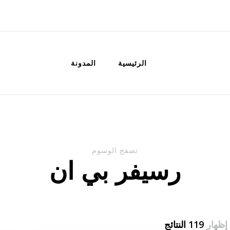
الكويت
خدمات منزلية بالكويت شراء بيع فك نق
الرئيسية
المدونة
تصفح الوسوم
رسيفر بي ان
إظهار
119 النتائج