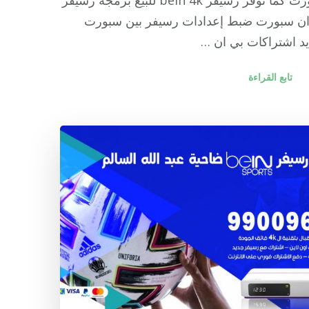
سبورت كما نوفر رسيفر bein 4k للبيع برمجة رسيفر
ان سبورت ضبط إعدادات رسيفر بين سبورت
د اشتراكات بي ان …
تابع القراءة