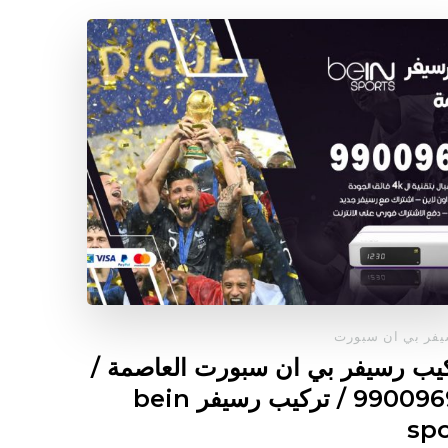
فر بي ان سبورت
يب رسيفر بي ان سبورت العاصمة /
99009693 / تركيب رسيفر bein
spo