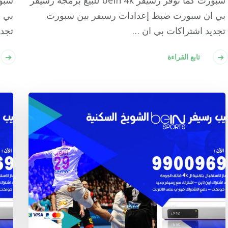
سبورت كما نوفر رسيفر bein 4k للبيع برمجة رسيفر
بي ان سبورت ضبط إعدادات رسيفر بين سبورت
بي 
تجديد اشتراكات بي ان …
تجدي
تابع القراءة