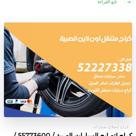
تابع القراءة
كراج إصلاح سيارات
كراج لتصليح السيارات الصبية / 55773600‬ /