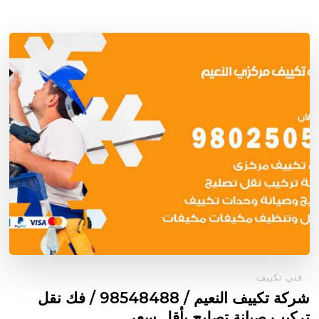
فني تكييف
شركة تكييف النعيم / 98548488 / فك نقل
تركيب صيانة تصليح بأقل سعر