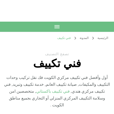
الكويت
خدمات منزلية بالكويت شراء بيع فك نقل تركيب صيانة تصليح اثاث عفش
الرئيسية
المدونة
فني تكييف
تصفح التصنيف
فني تكييف
أول وأفضل فني تكييف مركزي الكويت فك نقل تركيب وحدات
التكييف والمكيفات, صيانة تكييف الغانم, خدمة تكييف وتبريد, فني
تكييف مركزي هندي,
فني تكييف باكستاني
, متخصصين امن
وسلامة التكييف المركزي المنزلي أو التجاري بجميع مناطق
الكويت .