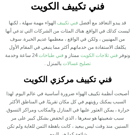
فني تكييف الكويت
قد يبدو التعاقد مع أفضل
فني تكييف
الهواء مهمة سهلة ، لكنها
ليست كذلك في الواقع. هناك المئات من الشركات التي تدعي أنها
من المهنيين ، ولكن في الواقع ، معظمها عديم الخبرة. سوف
يكلفك الاستفادة من خدماتهم أكثر مما ينبغي في المقام الأول
ونوفر
فني ثلاجات الكويت
ممتاز و
فني طباخات
24 ساعة وخدمة
تصليح غسالات
بالمنزل .
فني تكييف مركزي الكويت
أصبحت أنظمة تكييف الهواء ضرورة أساسية في عالم اليوم. لهذا
السبب يمكنك رؤيتهم في كل مكان تقريبًا. في المناطق الأكثر
حرارة ، يمكن العثور عليها في المنازل والمكاتب ومراكز التسوق.
سبب شعبيتها هو سعرها ، الذي انخفض بشكل كبير على مر
السنين. منذ وقت ليس ببعيد ، كانت باهظة الثمن للغاية ولم تكن
شائعة كما هي اليوم.