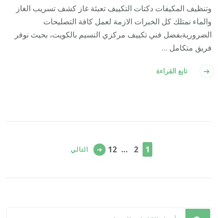
وتنظيف المكيفات دكتات التكييف تعبئة غاز كشف تسريب الغاز
والماء نمتلك كل الخبرات الازمة لعمل كافة التصليحات
الضروريةبفضل فني تكييف مركزي النسيم بالكويت، بحيث نوفر
فريق متكامل …
تابع القراءة
تعدد
صفحات
صفحة
صفحة
صفحة
12
…
2
1
التالي
المقالات
هل