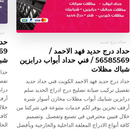
حدا
حدا
حداد درج حديد
حداد درج حديد فهد الاحمد /
56585569 / فني حداد أبواب درابزين
شب
شباك مظلات
حداد
تفصي
حداد درج حديد فهد الاحمد الكويت فني حداد حديد
دراب
تفصيل تركيب صيانة تصليح درج ادراج الحديد سلم
أرفف
درابزين شبابيك أبواب مظلات مخازن أسوار شبره
خلال
أرفف تخزين يوفر لكم خدمات متنوعة في شركتنا من
كافة
خلال فنيين محترفين في تصنيع وتفصيل وتصميم
الخا
كافة أنواع الادراج المعلقة الداخلية والخارجية وبأفضل