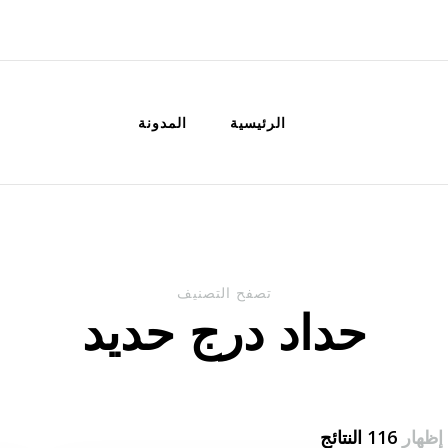
الكويت
خدمات منزلية بالكويت شراء بيع فك نق
الرئيسية
المدونة
تصفح التصنيف
حداد درج حديد
إظهار
116 النتائج