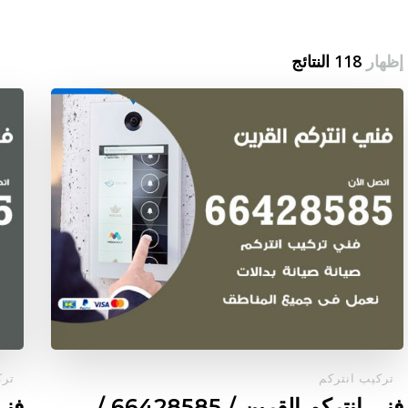
إظهار
118 النتائج
تركيب انتركم
ترك
فني انتركم القرين / 66428585 /